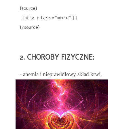
{source}
[[div class="more"]]
{/source}
2. CHOROBY FIZYCZNE:
- anemia i nieprawidłowy skład krwi,