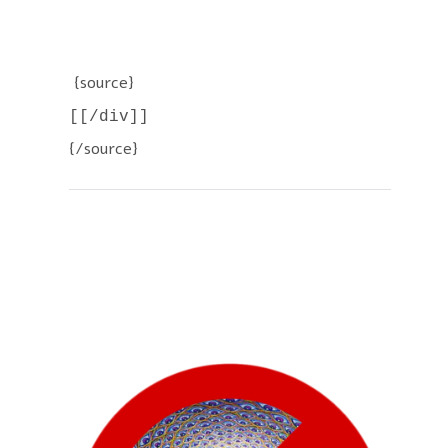
{source}
[[/div]]
{/source}